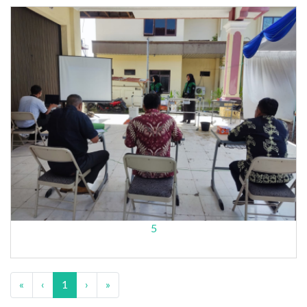
5
«
‹
1
›
»