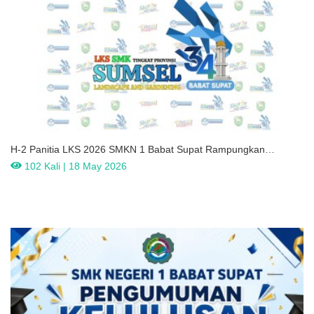
H-2 Panitia LKS 2026 SMKN 1 Babat Supat Rampungkan
Sterilisasi Area Landscape And Gardening
102 Kali | 18 May 2026