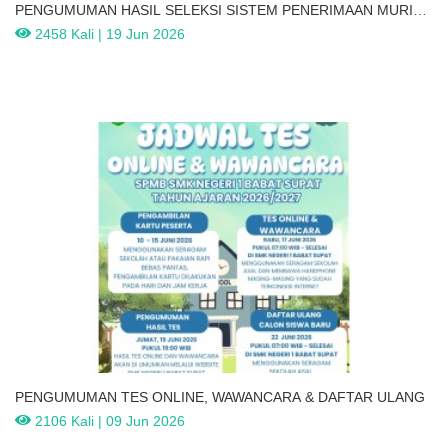
PENGUMUMAN HASIL SELEKSI SISTEM PENERIMAAN MURID
BARU (SPMB) SMKN 1 BABAT SUPAT TAHUN PELAJARAN
2458 Kali | 19 Jun 2026
2026-2027
PENGUMUMAN TES ONLINE, WAWANCARA & DAFTAR ULANG
2106 Kali | 09 Jun 2026