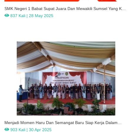
SMK Negeri 1 Babat Supat Juara Dan Mewakili Sumsel Yang Ke 5
Kali Di Ajang LKS Tingkat Nasional Tahun 2025
837 Kali | 28 May 2025
Menjadi Momen Haru Dan Semangat Baru Siap Kerja Dalam
Pelaksanaan Pelepasan SMK Negeri 1 Babat Supat Angkatan 15
903 Kali | 30 Apr 2025