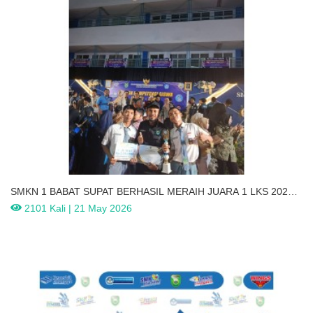
SMKN 1 BABAT SUPAT BERHASIL MERAIH JUARA 1 LKS 2026
TINGKAT PROVINSI SERTA LANJUT KE TINGKAT NASIONAL
2101 Kali | 21 May 2026