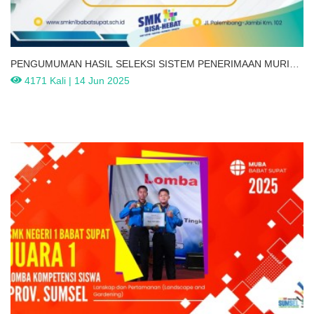
PENGUMUMAN HASIL SELEKSI SISTEM PENERIMAAN MURID
BARU (SPMB) SMKN 1 BABAT SUPAT TAHUN PELAJARAN
4171 Kali | 14 Jun 2025
2025-2026