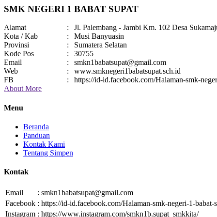
SMK NEGERI 1 BABAT SUPAT
Alamat
:
Jl. Palembang - Jambi Km. 102 Desa Sukamaj
Kota / Kab
:
Musi Banyuasin
Provinsi
:
Sumatera Selatan
Kode Pos
:
30755
Email
:
smkn1babatsupat@gmail.com
Web
:
www.smknegeri1babatsupat.sch.id
FB
:
https://id-id.facebook.com/Halaman-smk-nege
About More
Menu
Beranda
Panduan
Kontak Kami
Tentang Simpen
Kontak
Email
:
smkn1babatsupat@gmail.com
Facebook
:
https://id-id.facebook.com/Halaman-smk-negeri-1-babat
Instagram
:
https://www.instagram.com/smkn1b.supat_smkkita/