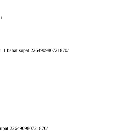
u
ri-1-babat-supat-226490980721870/
-supat-226490980721870/