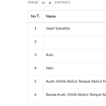
SHOW
ENTRIES
No
Nama
1
Septi Salsabila
2
3
Aslo
4
febri
5
Aceh, Klińik Abōrsi Tempat Abōrsi N
6
Banda Aceh, Klińik Abōrsi Tempat A