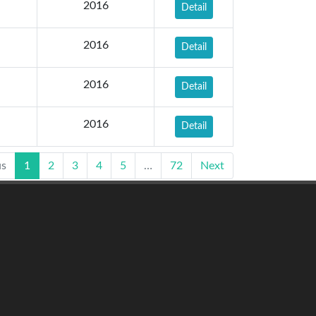
2016
Detail
2016
Detail
2016
Detail
2016
Detail
us
1
2
3
4
5
…
72
Next