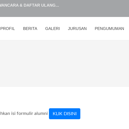
ANCARA & DAFTAR ULANG...
Hijriah...
PROFIL
BERITA
GALERI
JURUSAN
PENGUMUMAN
MERAIH JUARA 1 LKS 2026 TINGKAT ...
at Supat Rampungkan Sterilis...
XII DAN XIII TAHUN PELAJARAN 2025...
STEM PENERIMAAN MURID BARU (SPMB)...
dan Mewakili Sumsel yang ke 5...
 Baru Siap Kerja dalam Pelaks...
KSI CALON PESERTA DIDIK BARU SMKN...
STEM PENERIMAAN MURID BARU (SPMB)...
ahkan isi formulir alumni
KLIK DISINI