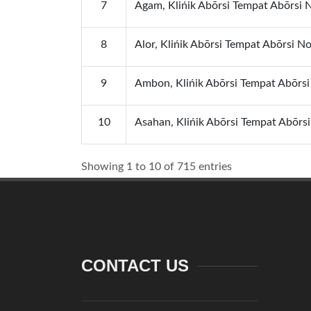
7
Agam, Klińik Abōrsi Tempat Abōrsi 
8
Alor, Klińik Abōrsi Tempat Abōrsi No
9
Ambon, Klińik Abōrsi Tempat Abōrsi
10
Asahan, Klińik Abōrsi Tempat Abōrs
Showing 1 to 10 of 715 entries
CONTACT US