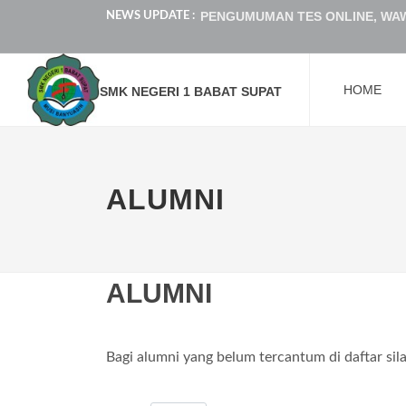
PENGUMUMAN TES ONLINE, WAW
NEWS UPDATE :
Selamat Hari Raya Idul Adha 1447 
HOME
SMKN 1 BABAT SUPAT BERHASIL 
SMK NEGERI 1 BABAT SUPAT
H-2 Panitia LKS 2026 SMKN 1 Bab
PENGUMUMAN KELULUSAN KELAS 
ALUMNI
PENGUMUMAN HASIL SELEKSI SI
SMK Negeri 1 Babat Supat Juara 
Menjadi Momen Haru dan Semangat
ALUMNI
PENGUMUMAN HASIL AKHIR SELE
PENGUMUMAN HASIL SELEKSI SI
Bagi alumni yang belum tercantum di daftar sil