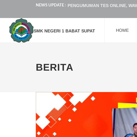
Selamat Hari Raya Idul Adha 1447 
NEWS UPDATE :
SMKN 1 BABAT SUPAT BERHASIL 
HOME
H-2 Panitia LKS 2026 SMKN 1 Bab
SMK NEGERI 1 BABAT SUPAT
PENGUMUMAN KELULUSAN KELAS 
PENGUMUMAN HASIL SELEKSI SI
BERITA
SMK Negeri 1 Babat Supat Juara 
Menjadi Momen Haru dan Semangat
PENGUMUMAN HASIL AKHIR SELE
PENGUMUMAN HASIL SELEKSI SI
PENGUMUMAN TES ONLINE, WAW