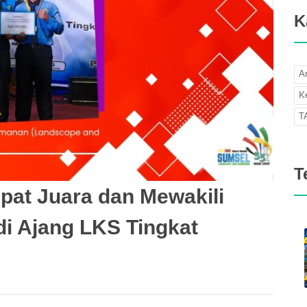
K
Ar
K
T
T
pat Juara dan Mewakili
di Ajang LKS Tingkat