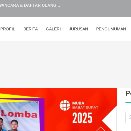
Hijriah...
MERAIH JUARA 1 LKS 2026 TINGKAT ...
PROFIL
BERITA
GALERI
JURUSAN
PENGUMUMAN
at Supat Rampungkan Sterilis...
XII DAN XIII TAHUN PELAJARAN 2025...
STEM PENERIMAAN MURID BARU (SPMB)...
dan Mewakili Sumsel yang ke 5...
 Baru Siap Kerja dalam Pelaks...
KSI CALON PESERTA DIDIK BARU SMKN...
P
STEM PENERIMAAN MURID BARU (SPMB)...
ANCARA & DAFTAR ULANG...